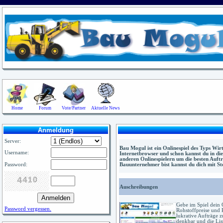
Home
Forum
Vote/Partner
Aktuelle News
Anmeldung
Server:
Bau Mogul ist ein Onlinespiel des Typs Wir
Username:
Internetbrowser und schon kannst du in die
anderen Onlinespielern um die besten Auftr
Bauunternehmer bist kannst du dich mit 
Password:
Auschreibungen
Gebe im Spiel dein 
Password vergessen.
Rohstoffpreise und 
lukrative Aufträge 
denkbar und die Lis